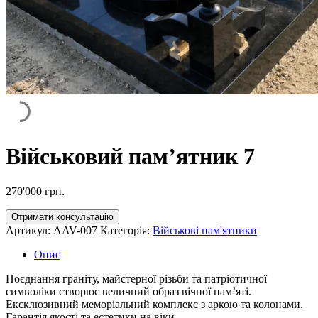
Військовий пам’ятник 7
270'000
грн.
Отримати консультацію
Артикул:
AAV-007
Категорія:
Військові пам'ятники
Опис
Поєднання граніту, майстерної різьби та патріотичної
символіки створює величний образ вічної пам’яті.
Ексклюзивний меморіальний комплекс з аркою та колонами.
Гарантія якості та естетики на віки.