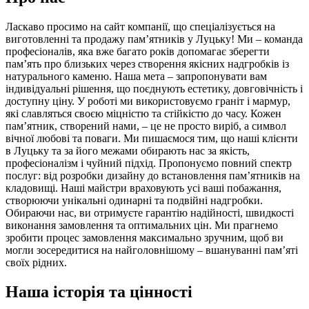
Ласкаво просимо на сайт компанії, що спеціалізується на
виготовленні та продажу пам’ятників у Луцьку! Ми – команда
професіоналів, яка вже багато років допомагає зберегти
пам’ять про близьких через створення якісних надгробків із
натурального каменю. Наша мета – запропонувати вам
індивідуальні рішення, що поєднують естетику, довговічність і
доступну ціну. У роботі ми використовуємо граніт і мармур,
які славляться своєю міцністю та стійкістю до часу. Кожен
пам’ятник, створений нами, – це не просто виріб, а символ
вічної любові та поваги. Ми пишаємося тим, що наші клієнти
в Луцьку та за його межами обирають нас за якість,
професіоналізм і чуйний підхід. Пропонуємо повний спектр
послуг: від розробки дизайну до встановлення пам’ятників на
кладовищі. Наші майстри враховують усі ваші побажання,
створюючи унікальні одинарні та подвійні надгробки.
Обираючи нас, ви отримуєте гарантію надійності, швидкості
виконання замовлення та оптимальних цін. Ми прагнемо
зробити процес замовлення максимально зручним, щоб ви
могли зосередитися на найголовнішому – вшануванні пам’яті
своїх рідних.
Наша історія та цінності