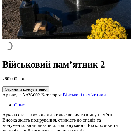
Військовий пам’ятник 2
280'000
грн.
Отримати консультацію
Артикул:
AAV-002
Категорія:
Військові пам'ятники
Опис
Аркова стела з колонами втілює велич та вічну пам’ять.
Висока якість полірування, стійкість до опадів та
монументальний дизайн для вшанування. Ексклюзивний
меморіальний комплекс з чорного граніту.