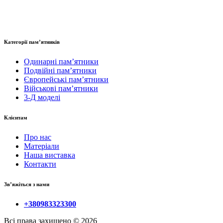
Категорії пам’ятників
Одинарні пам’ятники
Подвійні пам’ятники
Європейські пам’ятники
Військові пам’ятники
3-Д моделі
Клієнтам
Про нас
Матеріали
Наша виставка
Контакти
Зв’яжіться з нами
+380983323300
Всі права захищено © 2026