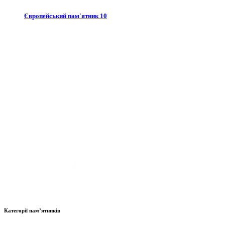
Європейський пам'ятник 10
Категорії пам’ятників