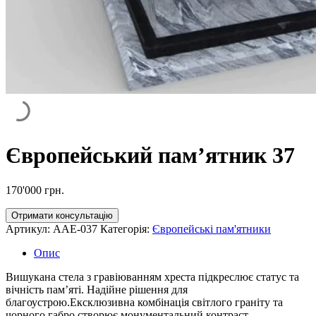
Європейський пам’ятник 37
170'000
грн.
Отримати консультацію
Артикул:
AAE-037
Категорія:
Європейські пам'ятники
Опис
Вишукана стела з гравіюванням хреста підкреслює статус та
вічність пам’яті. Надійне рішення для
благоустрою.Ексклюзивна комбінація світлого граніту та
чорного габро створює монументальний контраст.