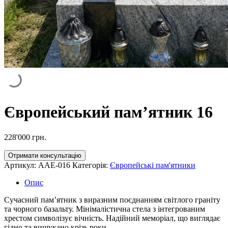
Європейський пам’ятник 16
228'000
грн.
Отримати консультацію
Артикул:
AAE-016
Категорія:
Європейські пам'ятники
Опис
Сучасний пам’ятник з виразним поєднанням світлого граніту
та чорного базальту. Мінімалістична стела з інтегрованим
хрестом символізує вічність. Надійний меморіал, що виглядає
гідно та вишукано крізь роки.