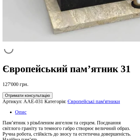
Європейський пам’ятник 31
127'000
грн.
Отримати консультацію
Артикул:
AAE-031
Категорія:
Європейські пам'ятники
Опис
Пам’ятник з різьбленим ангелом та серцем. Поєднання
світлого граніту та темного габро створює величний образ.
Ручна робота, стійкість до зносу та естетична довершеність.
Надійна пам’ять.