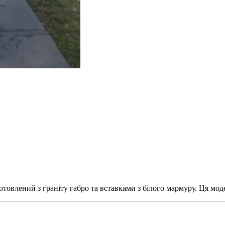
товлений з граніту габро та вставками з білого мармуру. Ця мо