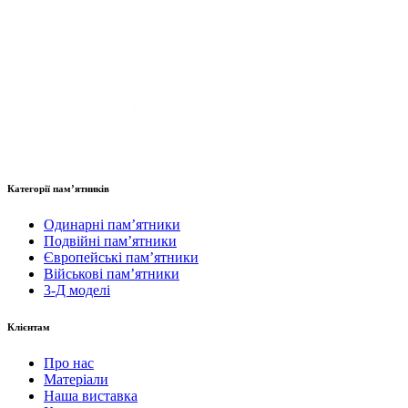
Категорії пам’ятників
Одинарні пам’ятники
Подвійні пам’ятники
Європейські пам’ятники
Військові пам’ятники
3-Д моделі
Клієнтам
Про нас
Матеріали
Наша виставка