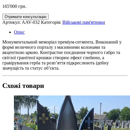
165'000
грн.
Отримати консультацію
Артикул:
AAV-032
Категорія:
Військові пам'ятники
Опис
Монументальний меморіал преміум-сегмента. Виконаний у
формі величного порталу з масивними колонами та
акцентною аркою. Контрастне поєднання чорного габро та
світлої гранітної крошки створює ефект глибини, а
гравірування герба та розп’яття підкреслюють ідейну
значущість та статус об’єкта.
Схожі товари