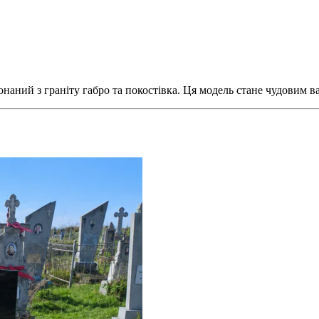
аний з граніту габро та покостівка. Ця модель стане чудовим в