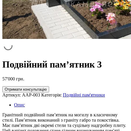
Подвійний пам’ятник 3
57'000
грн.
Отримати консультацію
Артикул:
AAP-003
Категорія:
Подвійні пам'ятники
Опис
Гранітний подвійний пам’ятник на могилу в класичному
стилі. Пам’ятник виконаний з граніту габро та покостівка.
Має пам’ятник дві окремі стели та суцільну надгробну плиту.
Цей варіант поховання стане гідним вшануванням пам’яті