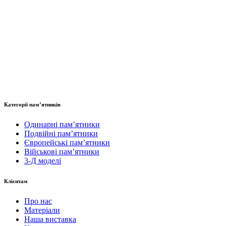
Категорії пам’ятників
Одинарні пам’ятники
Подвійні пам’ятники
Європейські пам’ятники
Військові пам’ятники
3-Д моделі
Клієнтам
Про нас
Матеріали
Наша виставка