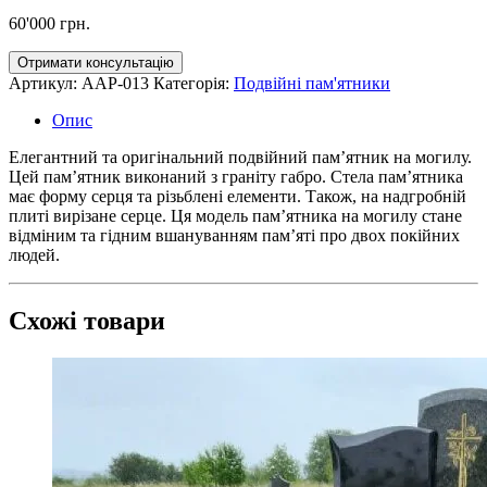
60'000
грн.
Отримати консультацію
Артикул:
AAP-013
Категорія:
Подвійні пам'ятники
Опис
Елегантний та оригінальний подвійний пам’ятник на могилу.
Цей пам’ятник виконаний з граніту габро. Стела пам’ятника
має форму серця та різьблені елементи. Також, на надгробній
плиті вирізане серце. Ця модель пам’ятника на могилу стане
відміним та гідним вшануванням пам’яті про двох покійних
людей.
Схожі товари