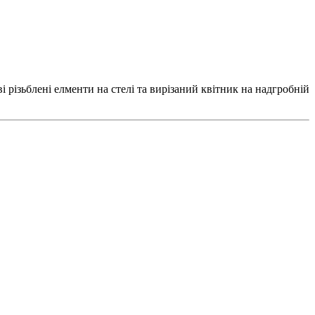
 різьблені елменти на стелі та вирізаний квітник на надгробній