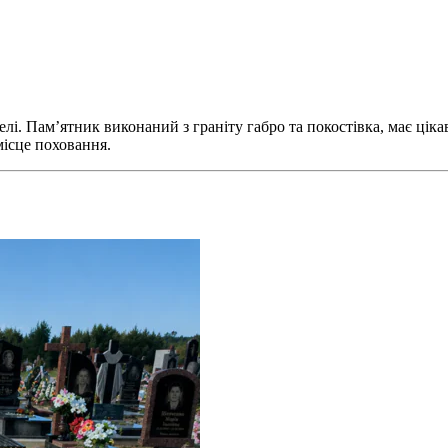
. Пам’ятник виконаний з граніту габро та покостівка, має цікаві
місце поховання.