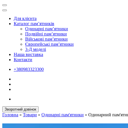
Для клієнта
Каталог пам’ятників
Одинарні пам’ятники
Подвійні пам’ятники
Військові пам’ятники
Європейські пам’ятники
3-Д моделі
Наша виставка
Контакти
+380983323300
Зворотний дзвінок
Головна
»
Товари
»
Одинарні пам'ятники
»
Одинарний пам'ятн