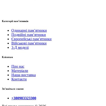
Категорії пам’ятників
Одинарні пам’ятники
Подвійні пам’ятники
Європейські пам’ятники
Військові пам’ятники
3-Д моделі
Клієнтам
Про нас
Матеріали
Наша виставка
Контакти
Зв’яжіться з нами
+380983323300