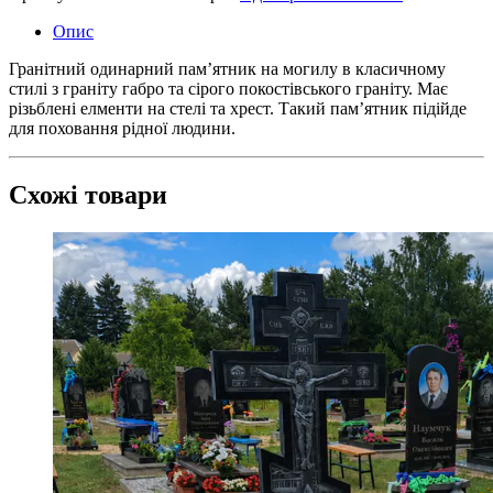
Опис
Гранітний одинарний пам’ятник на могилу в класичному
стилі з граніту габро та сірого покостівського граніту. Має
різьблені елменти на стелі та хрест. Такий пам’ятник підійде
для поховання рідної людини.
Схожі товари