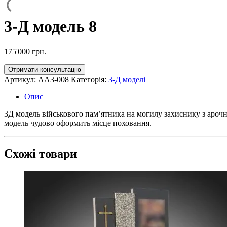
3-Д модель 8
175'000
грн.
Отримати консультацію
Артикул:
AA3-008
Категорія:
3-Д моделі
Опис
3Д модель військового пам’ятника на могилу захиснику з арочною
модель чудово оформить місце поховання.
Схожі товари