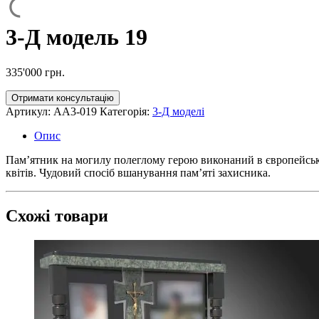
3-Д модель 19
335'000
грн.
Отримати консультацію
Артикул:
AA3-019
Категорія:
3-Д моделі
Опис
Пам’ятник на могилу полеглому герою виконаний в європейськом
квітів. Чудовий спосіб вшанування пам’яті захисника.
Схожі товари