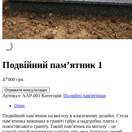
Подвійний пам’ятник 1
47'000
грн.
Отримати консультацію
Артикул:
AAP-001
Категорія:
Подвійні пам'ятники
Опис
Подвійний пам’ятник на могилу в класичному дизайні. Стела
пам’ятника виконана в граніті габро а надгробна плита з
покостівського граніту. Такий пам’ятник на могилу – це
гідний спосіб вшанувати пам’ять про двох близьких людей.