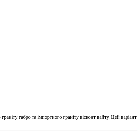
граніту габро та імпортного граніту вісконт вайту. Цей варіант