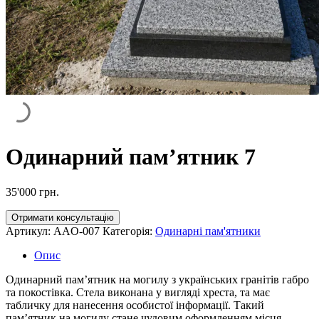
Одинарний пам’ятник 7
35'000
грн.
Отримати консультацію
Артикул:
AAO-007
Категорія:
Одинарні пам'ятники
Опис
Одинарний пам’ятник на могилу з українських гранітів габро
та покостівка. Стела виконана у вигляді хреста, та має
табличку для нанесення особистої інформації. Такий
пам’ятник на могилу стане чудовим оформленням місця