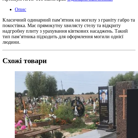
Опис
Класичний одинарний пам’ятник на могилу з граніту габро та
покостівка. Має прямокутну хвилясту стелу та відкриту
надгробну плиту з урахування ківткових насаджень. Такий
тип пам’ятника підходить для оформлення могили однієї
людини.
Схожі товари